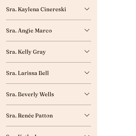
Esposa del pastor - Girard, GA
Sra. Kaylena Cinereski
Esposa del pastor - Kenai, AK
Sra. Angie Marco
Esposa del misionero - Talisay, Filipinas
Sra. Kelly Gray
Esposa del pastor - Longview, TX
Sra. Larissa Bell
Esposa del diácono - Dundalk, MD
Sra. Beverly Wells
Esposa del pastor - Monroe, NC
Sra. Renée Patton
Fiel laica - Wildomar, CA