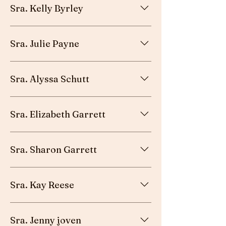
Sra. Kelly Byrley
Maestro de escuela cristiana - Austin, TX
Sra. Julie Payne
Maestro de escuela cristiana - Dundalk, MD
Sra. Alyssa Schutt
Maestro de escuela cristiana - Austin, TX
Sra. Elizabeth Garrett
Mujeres laicas fieles - Greenville, SC
Sra. Sharon Garrett
Misionero/Esposa del Pastor - Greenville,
Sra. Kay Reese
SC
Mujeres laicas fieles - Harlem, GA
Sra. Jenny joven