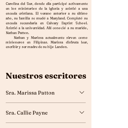
Carolina del Sur, donde ella participó activamente
en los ministerios de la iglesia y asistió a una
escuela cristiana. El verano anterior a su último
año, su familia se mudó a Maryland. Completó su
escuela secundaria en Calvary Baptist School.
Asistió a la universidad. Allí conoció a su marido,
Nathan Patton.
Nathan y Marissa actualmente sirven como
misioneros en Filipinas. Marissa disfruta leer,
escribir y ser madre de su hijo Landon.
Nuestros escritores
Sra. Marissa Patton
Esposa del misionero - Bacólod, Negros
Sra. Callie Payne
Occidental, Filipinas
Hija del pastor - Dundalk, MD