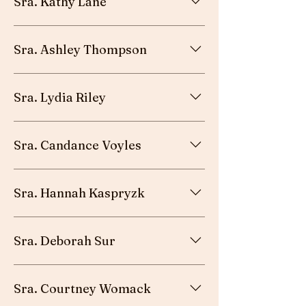
Sra. Kathy Lane
Esposa del misionero - Denali, Honduras
Sra. Ashley Thompson
Hija del pastor - Austin, TX
Sra. Lydia Riley
Fiel laica - Taylors, SC
Sra. Candance Voyles
Esposa del predicador - McQuady, KY
Sra. Hannah Kaspryzk
Maestro de escuela cristiana - Dundalk, MD
Sra. Deborah Sur
Esposa del pastor - Taylors, SC
Sra. Courtney Womack