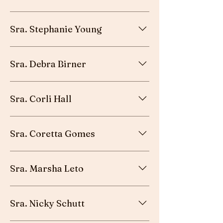
Mujeres laicas fieles - Harlem, GA
Sra. Stephanie Young
Esposa del pastor - Harlem, GA
Sra. Debra Birner
Maestra de escuela cristiana - Dundalk, MD
Sra. Corli Hall
Esposa del misionero - South Africa
Sra. Coretta Gomes
Fiel laica - Greenville, SC
Sra. Marsha Leto
Esposa del pastor - Salisbury, MD
Sra. Nicky Schutt