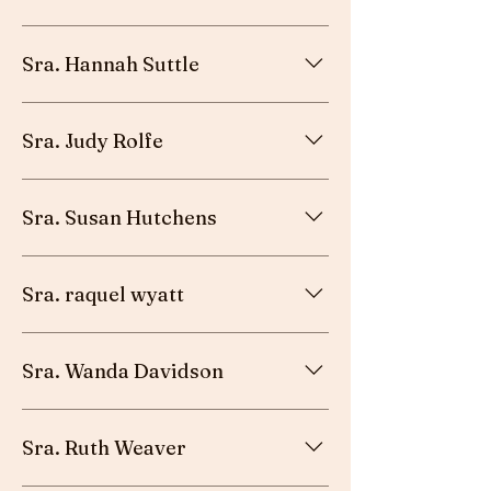
Esposa del pastor - Whiting, ME
Sra. Hannah Suttle
Maestro de escuela cristiana - Austin, TX
Sra. Judy Rolfe
Maestro de escuela cristiana - Dundalk, MD
Sra. Susan Hutchens
Fiel laica - Taylors, SC
Sra. raquel wyatt
Esposa del misionero - Morogoro, Tanzania
Sra. Wanda Davidson
Fiel laica - Taylors, SC
Sra. Ruth Weaver