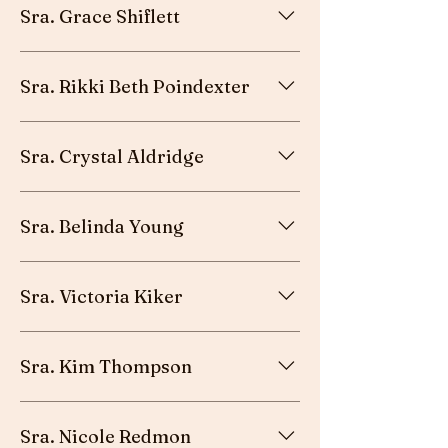
Sra. Grace Shiflett
Esposa del pastor - Dundalk, MD
Sra. Rikki Beth Poindexter
Esposa del pastor - Seagrove, Carolina del
Sra. Crystal Aldridge
Norte
Esposa del pastor asistente - Conestee, SC
Sra. Belinda Young
Esposa del pastor - Cleveland, NC
Sra. Victoria Kiker
Hija del pastor y fiel laica - Monroe, Carolina
Sra. Kim Thompson
del Norte
Esposa del pastor - Austin, TX
Sra. Nicole Redmon