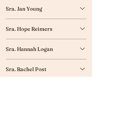
Esposa del pastor - York, PA
Sra. Jan Young
Maestro de escuela cristiana - Austin, TX
Sra. Hope Reimers
Maestro de escuela cristiana - Gulfport, MS
Sra. Hannah Logan
Bloguero cristiano - Ardmore, AL
Sra. Rachel Post
Esposa del pastor asistente - Cheyenne, WY
Sra. Tresa Barber
Esposa del pastor - Hilton Head, SC
Sra. Makayla Fehr
Esposa del pastor juvenil y maestra de