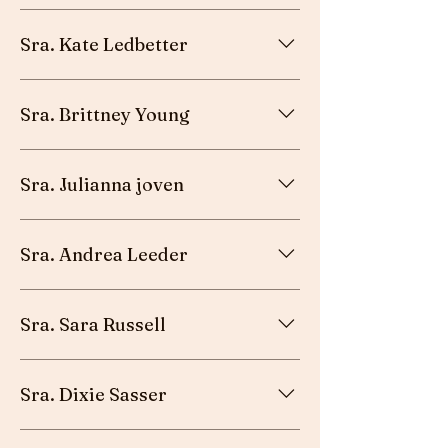
Esposa del misionero - Port Elizabeth, South
Sra. Kate Ledbetter
Africa
Esposa del pastor - Newport, TN
Sra. Brittney Young
Esposa del pastor - Albemarle, Carolina del
Sra. Julianna joven
Norte
Fiel laica - Harlem, GA
Sra. Andrea Leeder
Esposa del pastor de jóvenes - Dundalk, MD
Sra. Sara Russell
Esposa del misionero - Talisay, Filipinas
Sra. Dixie Sasser
Esposa del misionero - Israel